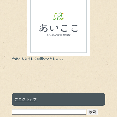
b
er
o
o
k
今後ともよろしくお願いいたします。
ブログトップ