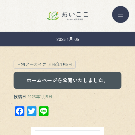
2025 1月 05
日別アーカイブ:
2025年1月5日
ホームページを公開いたしました。
投稿日
2025年1月5日
F
T
Li
ac
wi
n
e
tt
e