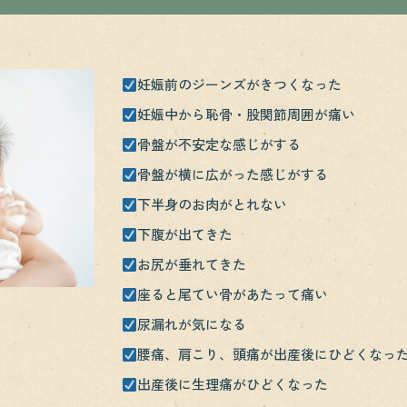
妊娠前のジーンズがきつくなった
妊娠中から恥骨・股関節周囲が痛い
骨盤が不安定な感じがする
骨盤が横に広がった感じがする
下半身のお肉がとれない
下腹が出てきた
お尻が垂れてきた
座ると尾てい骨があたって痛い
尿漏れが気になる
腰痛、肩こり、頭痛が出産後にひどくなっ
出産後に生理痛がひどくなった