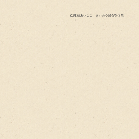
症例集|あいここ あいの心鍼灸整体院